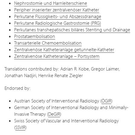
Nephrostomie und Harnleiterschiene
Peripher inserierter zentralvenöser Katheter
Perkutane Flüssigkeits- und Abszessdrainage
Perkutane Radiologische Gastrostomie (PRG)
Perkutanes transhepatisches biliäres Stenting und Drainage
Prostataembolisation
Transarterielle Chemoembolisation
Zentralvenöse Katheteranlage getunnelte-Katheter
Zentralvenöse Katheteranlage – Portsystem
Translations contributed by: Adrian R. Kobe, Gregor Laimer,
Jonathan Nadjiri, Henrike Renate Ziegler
Endorsed by:
Austrian Society of Interventional Radiology (
ÖGIR
)
German Society of Interventional Radiology and Minimally-
Invasive Therapy (
DeGIR
)
Swiss Society of Vascular and Interventional Radiology
(
SSVIR
)