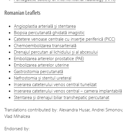
Romanian Leaflets
Angioplastia arterială și stentarea
Biopsia percutanată ghidată imagistic
Catetere venoase centrale cu inserție periferică (PICC)
Chemoembolizarea transarterială
Drenajul percutan al lichidului și al abcesului
Embolizarea arterelor prostatice (PAE)
Embolizarea arterelor uterine
Gastrostomia percutanată
Nefrostomia și stentul ureteral
Inserarea cateterului venos central tunelizat
Inserarea cateterului venos central – camera implantabilă
Stentarea și drenajul biliar transhepatic percutanat
Translations contributed by: Alexandra Husar, Andrei Simonov,
Vlad Mihalcea
Endorsed by: