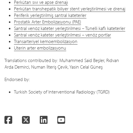
Perkütan sıvı ve apse drenajı
Perkütan transhepatik biliyer stent yerleştirilmesi ve drenaj
Periferik yerleştirilmiş santral kateterler
Prostatik Arter Embolizasyonu (PAE)
Santral venöz kateter yerleştirilmesi – Tünelli kaflı kateterler
Santral venöz kateter yerleştirilmesi – venöz portlar
Transarteriyel kemoembolizasyon
Uterin arter embolizasyonu
Translations contributed by: Muhammed Said Beşler, Rıdvan
Arda Demirci, Numan İlteriş Çevik, Yasin Celal Güneş
Endorsed by:
Turkish Society of Interventional Radiology (TGRD)
Facebook
Twitter
LinkedIn
YouTube