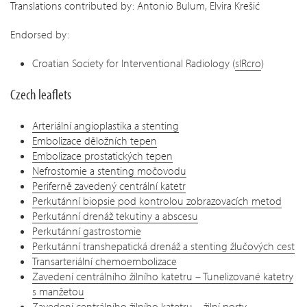
Translations contributed by: Antonio Bulum, Elvira Krešić
Endorsed by:
Croatian Society for Interventional Radiology (
sIRcro
)
Czech leaflets
Arteriální angioplastika a stenting
Embolizace děložních tepen
Embolizace prostatických tepen
Nefrostomie a stenting močovodu
Periferně zavedený centrální katetr
Perkutánní biopsie pod kontrolou zobrazovacích metod
Perkutánní drenáž tekutiny a abscesu
Perkutánní gastrostomie
Perkutánní transhepatická drenáž a stenting žlučových cest
Transarteriální chemoembolizace
Zavedení centrálního žilního katetru – Tunelizované katetry
s manžetou
Zavedení centrálního žilního katetru – žilní porty