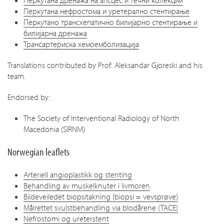
Перкутана дренажа на апсцес и течни колекции
Перкутана нефростома и уретерално стентирање
Перкутано трансхепатично билијарно стентирање и
билијарна дренажа
Трансартериска хемоемболизација
Translations contributed by Prof. Aleksandar Gjoreski and his
team.
Endorsed by:
The Society of Interventional Radiology of North
Macedonia (SIRNM)
Norwegian leaflets
Arteriell angioplastikk og stenting
Behandling av muskelknuter i livmoren
Bildeveiledet biopsitakning (biopsi = vevsprøve)
Målrettet svulstbehandling via blodårene (TACE)
Nefrostomi og ureterstent