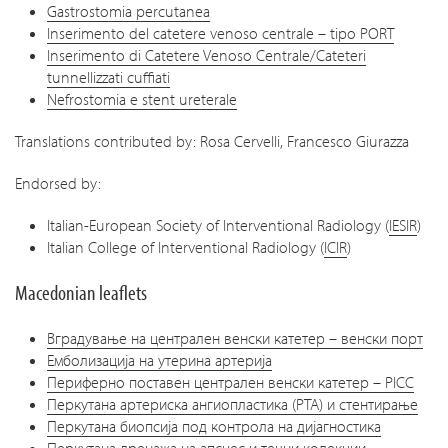
Gastrostomia percutanea
Inserimento del catetere venoso centrale – tipo PORT
Inserimento di Catetere Venoso Centrale/Cateteri
tunnellizzati cuffiati
Nefrostomia e stent ureterale
Translations contributed by: Rosa Cervelli, Francesco Giurazza
Endorsed by:
Italian-European Society of Interventional Radiology (
IESIR
)
Italian College of Interventional Radiology (
ICIR
)
Macedonian leaflets
Вградување на централен венски катетер – венски порт
Емболизација на утерина артерија
Периферно поставен централен венски катетер – PICC
Перкутана артериска ангиопластика (PTA) и стентирање
Перкутана биопсија под контрола на дијагностика