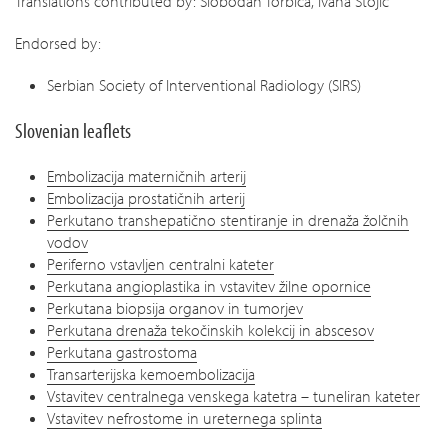
Translations contributed by: Slobodan Torbica, Ivana Stojić
Endorsed by:
Serbian Society of Interventional Radiology (SIRS)
Slovenian leaflets
Embolizacija materničnih arterij
Embolizacija prostatičnih arterij
Perkutano transhepatično stentiranje in drenaža žolčnih
vodov
Periferno vstavljen centralni kateter
Perkutana angioplastika in vstavitev žilne opornice
Perkutana biopsija organov in tumorjev
Perkutana drenaža tekočinskih kolekcij in abscesov
Perkutana gastrostoma
Transarterijska kemoembolizacija
Vstavitev centralnega venskega katetra – tuneliran kateter
Vstavitev nefrostome in ureternega splinta