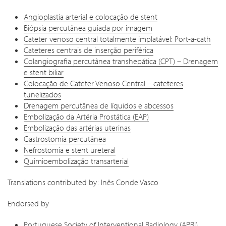
Angioplastia arterial e colocação de stent
Biópsia percutânea guiada por imagem
Cateter venoso central totalmente implatável: Port-a-cath
Cateteres centrais de inserção periférica
Colangiografia percutânea transhepática (CPT) – Drenagem
e stent biliar
Colocação de Cateter Venoso Central – cateteres
tunelizados
Drenagem percutânea de líquidos e abcessos
Embolização da Artéria Prostática (EAP)
Embolização das artérias uterinas
Gastrostomia percutânea
Nefrostomia e stent ureteral
Quimioembolização transarterial
Translations contributed by: Inês Conde Vasco
Endorsed by
Portuguese Society of Interventional Radiology (APRI)