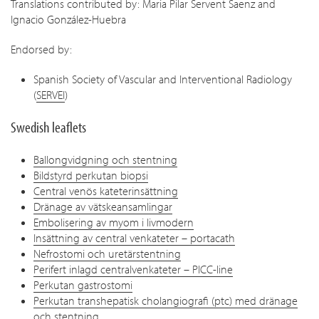
Translations contributed by: Maria Pilar Servent Saenz and
Ignacio González-Huebra
Endorsed by:
Spanish Society of Vascular and Interventional Radiology
(
SERVEI
)
Swedish leaflets
Ballongvidgning och stentning
Bildstyrd perkutan biopsi
Central venös kateterinsättning
Dränage av vätskeansamlingar
Embolisering av myom i livmodern
Insättning av central venkateter – portacath
Nefrostomi och uretärstentning
Perifert inlagd centralvenkateter – PICC-line
Perkutan gastrostomi
Perkutan transhepatisk cholangiografi (ptc) med dränage
och stentning