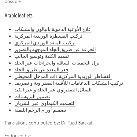
possible.
Arabic leaflets
علاج الأوعية الدموية بالبالون والشبكات
تركيب القسطرة الوريدية المركزية
تركيب المنفد الوريدي المركزي
الخزعة عن طريق الجلد الموجهة بالتصوير
تفميم الكلية وتوسيع الحالب
بزل التجمعات السائلة والخراجات عبر الجلد
فغر المعدة عن طريق الجلد
القساطر الوريدية المركزية ذات المدخل المحيطي
تركيب الشبكات (الدعامات) للأقنية الصفراوية و تصريف
السائل الصفراوي عبر الجلد و عبر الكبد
تصميم البروستات
التصميم الكيماوي عبر الشريان
تصميم أورام الرحم الليفية
Translations contributed by: Dr. Fuad Barakat
Endorsed by: