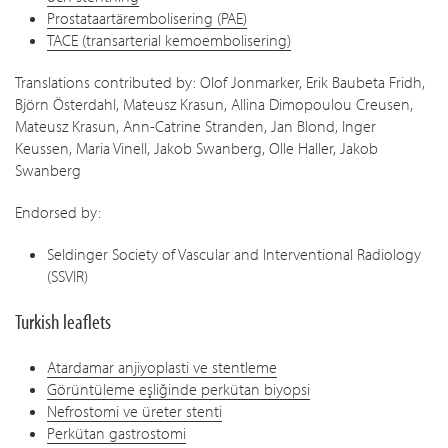
Prostataartärembolisering (PAE)
TACE (transarterial kemoembolisering)
Translations contributed by: Olof Jonmarker, Erik Baubeta Fridh,
Björn Österdahl, Mateusz Krasun, Allina Dimopoulou Creusen,
Mateusz Krasun, Ann-Catrine Stranden, Jan Blond, Inger
Keussen, Maria Vinell, Jakob Swanberg, Olle Haller, Jakob
Swanberg
Endorsed by:
Seldinger Society of Vascular and Interventional Radiology
(SSVIR)
Turkish leaflets
Atardamar anjiyoplasti ve stentleme
Görüntüleme eşliğinde perkütan biyopsi
Nefrostomi ve üreter stenti
Perkütan gastrostomi