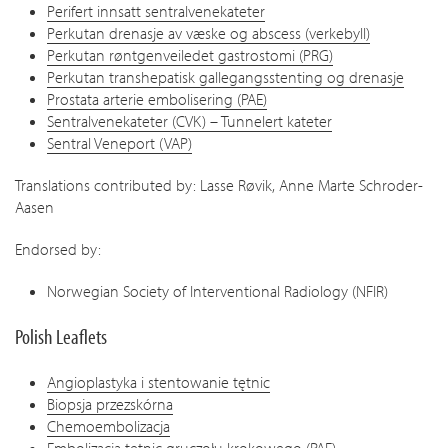
Perifert innsatt sentralvenekateter
Perkutan drenasje av væske og abscess (verkebyll)
Perkutan røntgenveiledet gastrostomi (PRG)
Perkutan transhepatisk gallegangsstenting og drenasje
Prostata arterie embolisering (PAE)
Sentralvenekateter (CVK) – Tunnelert kateter
Sentral Veneport (VAP)
Translations contributed by: Lasse Røvik, Anne Marte Schroder-
Aasen
Endorsed by:
Norwegian Society of Interventional Radiology (NFIR)
Polish Leaflets
Angioplastyka i stentowanie tętnic
Biopsja przezskórna
Chemoembolizacja