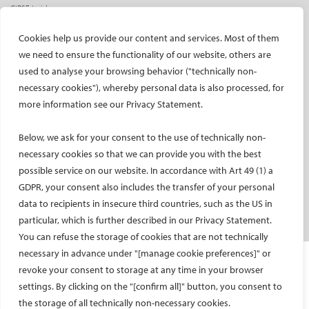
CIRSE Insider
CIRSE e-newsletter
Cookies help us provide our content and services. Most of them
Social media takeovers
we need to ensure the functionality of our website, others are
used to analyse your browsing behavior ("technically non-
PATIENTS
necessary cookies"), whereby personal data is also processed, for
General information
more information see our Privacy Statement.
What is IR?
Below, we ask for your consent to the use of technically non-
Printable content
necessary cookies so that we can provide you with the best
Patient information translations
possible service on our website. In accordance with Art 49 (1) a
Conditions treated
GDPR, your consent also includes the transfer of your personal
IR procedures
data to recipients in insecure third countries, such as the US in
Endorsed patient information
particular, which is further described in our Privacy Statement.
You can refuse the storage of cookies that are not technically
necessary in advance under "[manage cookie preferences]" or
Imprint and Disclaimer
revoke your consent to storage at any time in your browser
Data Protection
settings. By clicking on the "[confirm all]" button, you consent to
CONTACT US
the storage of all technically non-necessary cookies.