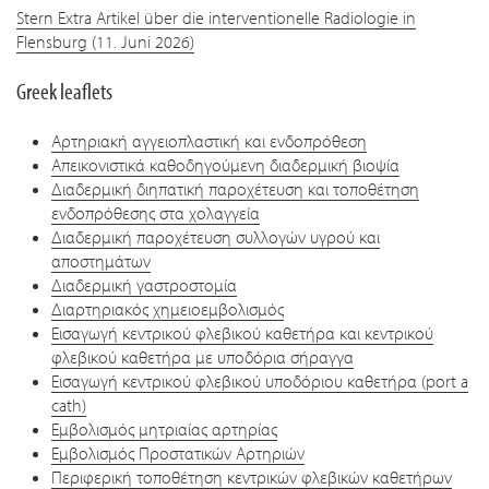
Stern Extra Artikel über die interventionelle Radiologie in
Flensburg (11. Juni 2026)
Greek leaflets
Αρτηριακή αγγειοπλαστική και ενδοπρόθεση
Aπεικονιστικά καθοδηγούμενη διαδερμική βιοψία
Διαδερμική διηπατική παροχέτευση και τοποθέτηση
ενδοπρόθεσης στα χολαγγεία
Διαδερμική παροχέτευση συλλογών υγρού και
αποστημάτων
Διαδερμική γαστροστομία
Διαρτηριακός χημειοεμβολισμός
Εισαγωγή κεντρικού φλεβικού καθετήρα και κεντρικού
φλεβικού καθετήρα με υποδόρια σήραγγα
Εισαγωγή κεντρικού φλεβικού υποδόριου καθετήρα (port a
cath)
Εμβολισμός μητριαίας αρτηρίας
Εμβολισμός Προστατικών Αρτηριών
Περιφερική τοποθέτηση κεντρικών φλεβικών καθετήρων