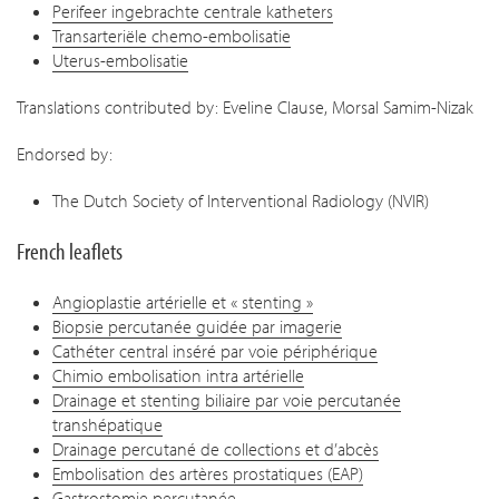
Perifeer ingebrachte centrale katheters
Transarteriële chemo-embolisatie
Uterus-embolisatie
Translations contributed by: Eveline Clause, Morsal Samim-Nizak
Endorsed by:
The Dutch Society of Interventional Radiology (NVIR)
French leaflets
Angioplastie artérielle et « stenting »
Biopsie percutanée guidée par imagerie
Cathéter central inséré par voie périphérique
Chimio embolisation intra artérielle
Drainage et stenting biliaire par voie percutanée
transhépatique
Drainage percutané de collections et d’abcès
Embolisation des artères prostatiques (EAP)
Gastrostomie percutanée