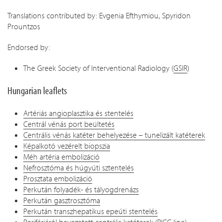
Translations contributed by: Evgenia Efthymiou, Spyridon
Prountzos
Endorsed by:
The Greek Society of Interventional Radiology (
GSIR
)
Hungarian leaflets
Artériás angioplasztika és stentelés
Centrál vénás port beültetés
Centrális vénás katéter behelyezése – tunelizált katéterek
Képalkotó vezérelt biopszia
Méh artéria embolizáció
Nefrosztóma és húgyúti sztentelés
Prosztata embolizáció
Perkután folyadék- és tályogdrenázs
Perkután gasztrosztóma
Perkután transzhepatikus epeúti stentelés