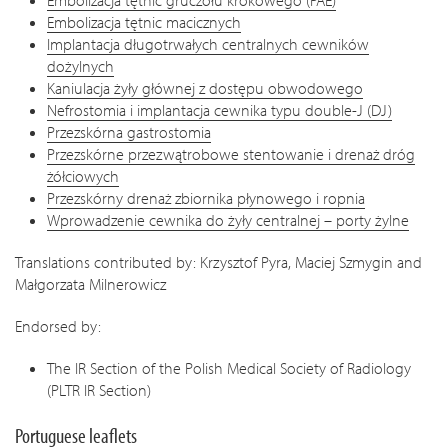
Embolizacja tętnic gruczołu krokowego (PAE)
Embolizacja tętnic macicznych
Implantacja długotrwałych centralnych cewników
dożylnych
Kaniulacja żyły głównej z dostępu obwodowego
Nefrostomia i implantacja cewnika typu double-J (DJ)
Przezskórna gastrostomia
Przezskórne przezwątrobowe stentowanie i drenaż dróg
żółciowych
Przezskórny drenaż zbiornika płynowego i ropnia
Wprowadzenie cewnika do żyły centralnej – porty żylne
Translations contributed by: Krzysztof Pyra, Maciej Szmygin and
Małgorzata Milnerowicz
Endorsed by:
The IR Section of the Polish Medical Society of Radiology
(PLTR IR Section)
Portuguese leaflets