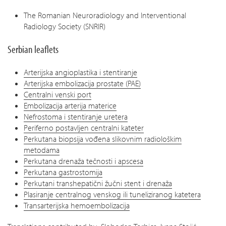
The Romanian Neuroradiology and Interventional
Radiology Society (SNRIR)
Serbian leaflets
Arterijska angioplastika i stentiranje
Arterijska embolizacija prostate (PAE)
Centralni venski port
Embolizacija arterija materice
Nefrostoma i stentiranje uretera
Periferno postavljen centralni kateter
Perkutana biopsija vođena slikovnim radiološkim
metodama
Perkutana drenaža tečnosti i apscesa
Perkutana gastrostomija
Perkutani transhepatični žučni stent i drenaža
Plasiranje centralnog venskog ili tuneliziranog katetera
Transarterijska hemoembolizacija