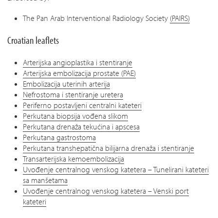
The Pan Arab Interventional Radiology Society
(PAIRS)
Croatian leaflets
Arterijska angioplastika i stentiranje
Arterijska embolizacija prostate (PAE)
Embolizacija uterinih arterija
Nefrostoma i stentiranje uretera
Periferno postavljeni centralni kateteri
Perkutana biopsija vođena slikom
Perkutana drenaža tekućina i apscesa
Perkutana gastrostoma
Perkutana transhepatična bilijarna drenaža i stentiranje
Transarterijska kemoembolizacija
Uvođenje centralnog venskog katetera – Tunelirani kateteri
sa manšetama
Uvođenje centralnog venskog katetera – Venski port
kateteri