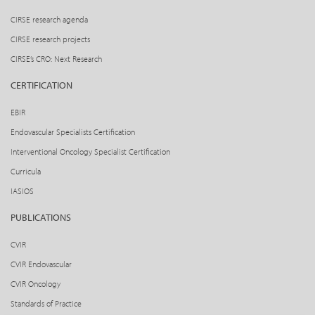
CIRSE research agenda
CIRSE research projects
CIRSE’s CRO: Next Research
CERTIFICATION
EBIR
Endovascular Specialists Certification
Interventional Oncology Specialist Certification
Curricula
IASIOS
PUBLICATIONS
CVIR
CVIR Endovascular
CVIR Oncology
Standards of Practice