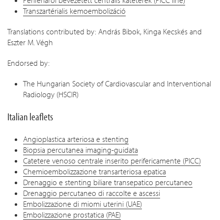
Perifériáról bevezetett centrális katéterek (PICC line)
Transzartérialis kemoembolizáció
Translations contributed by: András Bibok, Kinga Kecskés and
Eszter M. Végh
Endorsed by:
The Hungarian Society of Cardiovascular and Interventional
Radiology (HSCIR)
Italian leaflets
Angioplastica arteriosa e stenting
Biopsia percutanea imaging-guidata
Catetere venoso centrale inserito perifericamente (PICC)
Chemioembolizzazione transarteriosa epatica
Drenaggio e stenting biliare transepatico percutaneo
Drenaggio percutaneo di raccolte e ascessi
Embolizzazione di miomi uterini (UAE)
Embolizzazione prostatica (PAE)